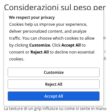
Considerazioni sul peso per
vari grip
We respect your privacy
Cookies help us improve your experience,
Il peso di un grip può influenzare le prestazioni
deliver personalized content, and analyze
complessive e la facilità d’uso. I grip più leggeri, spesso
traffic. You can choose which cookies to allow
realizzati con materiali come schiuma o plastiche
by clicking
Customize
. Click
Accept All
to
leggere, possono migliorare la manovrabilità, mentre i
consent or
Reject All
to decline non-essential
grip più pesanti possono fornire maggiore stabilità. Gli
cookies.
utenti dovrebbero considerare il bilanciamento tra
peso e controllo in base alle loro attività specifiche.
Customize
Analisi della texture e della
Reject All
sensazione del grip
Accept All
La texture di un grip influisce su come si sente in mano