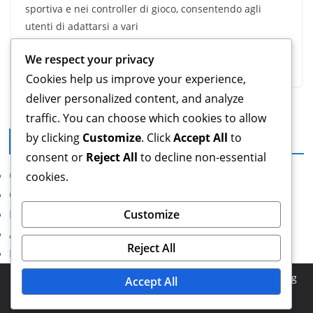
sportiva e nei controller di gioco, consentendo agli
utenti di adattarsi a vari
We respect your privacy
Read More
Cookies help us improve your experience,
deliver personalized content, and analyze
traffic. You can choose which cookies to allow
by clicking
Customize
. Click
Accept All
to
Note legali
consent or
Reject All
to decline non-essential
Chi siamo
cookies.
Cookie e tracciamento
Politica di protezione dei dati
Customize
Accordo con l’utente
Reject All
Mettiti in contatto
Copyright © 2026
lamezzadichiavari.it
. Powered by
ColorMag
Accept All
and
WordPress
.