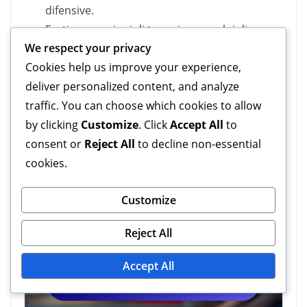
difensive.
Forti generazioni di topspin per colpi di
We respect your privacy
topspin e backspin.
Cookies help us improve your experience,
deliver personalized content, and analyze
Tuttavia, hanno anche svantaggi:
traffic. You can choose which cookies to allow
Possono essere difficili da controllare,
by clicking
Customize
. Click
Accept All
to
specialmente contro il topspin.
consent or
Reject All
to decline non-essential
Velocità della pallina più lenta rispetto ai pips
cookies.
corti.
Customize
Reject All
Accept All