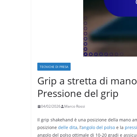
TECNICHE DI PRESA
Grip a stretta di mano
Pressione del grip
04/02/2026
Marco Rossi
Il grip shakehand è una posizione della mano amp
posizione
delle dita
, l’
angolo del polso
e la
press
angolo del polso ottimale di 10-20 gradi e assic