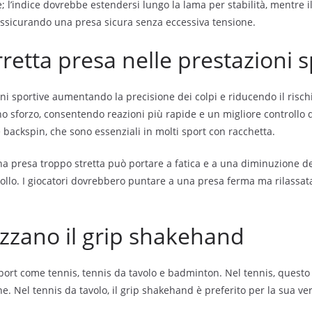
 l’indice dovrebbe estendersi lungo la lama per stabilità, mentre il 
assicurando una presa sicura senza eccessiva tensione.
etta presa nelle prestazioni s
i sportive aumentando la precisione dei colpi e riducendo il rischio
 sforzo, consentendo reazioni più rapide e un migliore controllo d
 backspin, che sono essenziali in molti sport con racchetta.
 una presa troppo stretta può portare a fatica e a una diminuzione 
llo. I giocatori dovrebbero puntare a una presa ferma ma rilassata, 
izzano il grip shakehand
ort come tennis, tennis da tavolo e badminton. Nel tennis, questo 
ne. Nel tennis da tavolo, il grip shakehand è preferito per la sua ver