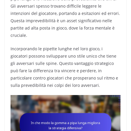
Gli avversari spesso trovano difficile leggere le
intenzioni del giocatore, portando a esitazioni ed errori.
Questa imprevedibilità è un asset significativo nelle
partite ad alta posta in gioco, dove la forza mentale è
cruciale.
Incorporando le pipette lunghe nel loro gioco, i
giocatori possono sviluppare uno stile unico che tiene
gli avversari sulle spine. Questo vantaggio strategico
può fare la differenza tra vincere e perdere, in
particolare contro giocatori che prosperano sul ritmo e
sulla prevedibilità nei colpi dei loro avversari.