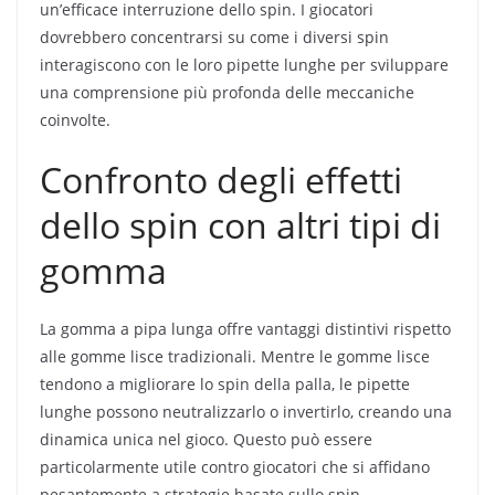
un’efficace interruzione dello spin. I giocatori
dovrebbero concentrarsi su come i diversi spin
interagiscono con le loro pipette lunghe per sviluppare
una comprensione più profonda delle meccaniche
coinvolte.
Confronto degli effetti
dello spin con altri tipi di
gomma
La gomma a pipa lunga offre vantaggi distintivi rispetto
alle gomme lisce tradizionali. Mentre le gomme lisce
tendono a migliorare lo spin della palla, le pipette
lunghe possono neutralizzarlo o invertirlo, creando una
dinamica unica nel gioco. Questo può essere
particolarmente utile contro giocatori che si affidano
pesantemente a strategie basate sullo spin.