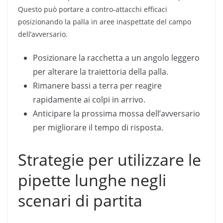
Questo può portare a contro-attacchi efficaci
posizionando la palla in aree inaspettate del campo
dell’avversario.
Posizionare la racchetta a un angolo leggero
per alterare la traiettoria della palla.
Rimanere bassi a terra per reagire
rapidamente ai colpi in arrivo.
Anticipare la prossima mossa dell’avversario
per migliorare il tempo di risposta.
Strategie per utilizzare le
pipette lunghe negli
scenari di partita