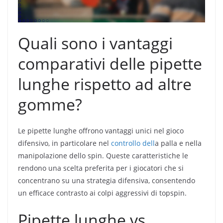
Quali sono i vantaggi
comparativi delle pipette
lunghe rispetto ad altre
gomme?
Le pipette lunghe offrono vantaggi unici nel gioco
difensivo, in particolare nel
controllo dell
a palla e nella
manipolazione dello spin. Queste caratteristiche le
rendono una scelta preferita per i giocatori che si
concentrano su una strategia difensiva, consentendo
un efficace contrasto ai colpi aggressivi di topspin.
Pipette lunghe vs.