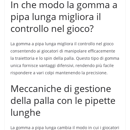
In che modo la gomma a
pipa lunga migliora il
controllo nel gioco?
La gomma a pipa lunga migliora il controllo nel gioco
consentendo ai giocatori di manipolare efficacemente
la traiettoria e lo spin della palla. Questo tipo di gomma
unica fornisce vantaggi difensivi, rendendo più facile
rispondere a vari colpi mantenendo la precisione.
Meccaniche di gestione
della palla con le pipette
lunghe
La gomma a pipa lunga cambia il modo in cui i giocatori