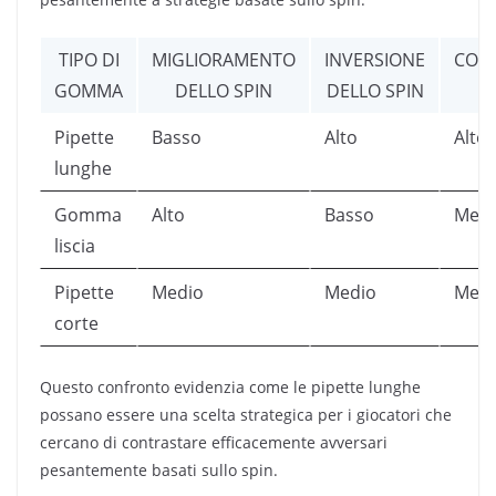
TIPO DI
MIGLIORAMENTO
INVERSIONE
CON
GOMMA
DELLO SPIN
DELLO SPIN
Pipette
Basso
Alto
Alto
lunghe
Gomma
Alto
Basso
Medi
liscia
Pipette
Medio
Medio
Medi
corte
Questo confronto evidenzia come le pipette lunghe
possano essere una scelta strategica per i giocatori che
cercano di contrastare efficacemente avversari
pesantemente basati sullo spin.