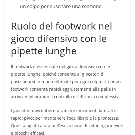
un colpo per suscitare una reazione.
Ruolo del footwork nel
gioco difensivo con le
pipette lunghe
Il footwork è essenziale nel gioco difensivo con le
pipette lunghe, poiché consente ai giocatori di
posizionarsi in modo ottimale per ogni colpo. Un buon
footwork consente rapidi aggiustamenti alle palle in
arrivo, migliorando il controllo e l’efficacia complessivi.
I giocatori dovrebbero praticare movimenti laterali e
rapidi pivot per mantenere l’equilibrio e la prontezza.
Questa agilità aiuta nell’esecuzione di colpi ingannevoli
e blocchi efficaci.