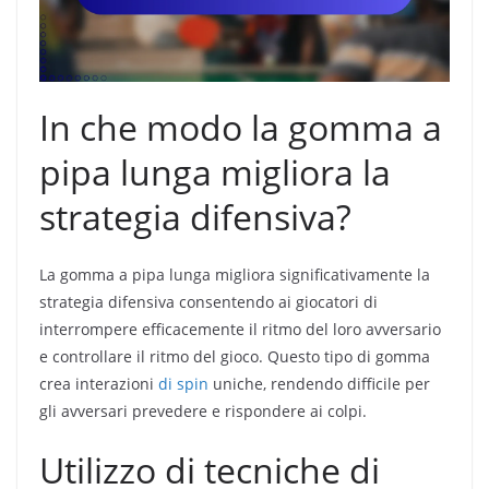
In che modo la gomma a
pipa lunga migliora la
strategia difensiva?
La gomma a pipa lunga migliora significativamente la
strategia difensiva consentendo ai giocatori di
interrompere efficacemente il ritmo del loro avversario
e controllare il ritmo del gioco. Questo tipo di gomma
crea interazioni
di spin
uniche, rendendo difficile per
gli avversari prevedere e rispondere ai colpi.
Utilizzo di tecniche di