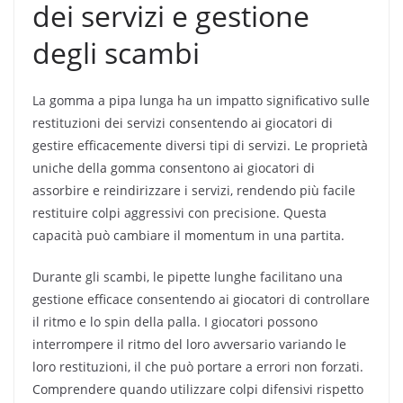
dei servizi e gestione
degli scambi
La gomma a pipa lunga ha un impatto significativo sulle
restituzioni dei servizi consentendo ai giocatori di
gestire efficacemente diversi tipi di servizi. Le proprietà
uniche della gomma consentono ai giocatori di
assorbire e reindirizzare i servizi, rendendo più facile
restituire colpi aggressivi con precisione. Questa
capacità può cambiare il momentum in una partita.
Durante gli scambi, le pipette lunghe facilitano una
gestione efficace consentendo ai giocatori di controllare
il ritmo e lo spin della palla. I giocatori possono
interrompere il ritmo del loro avversario variando le
loro restituzioni, il che può portare a errori non forzati.
Comprendere quando utilizzare colpi difensivi rispetto