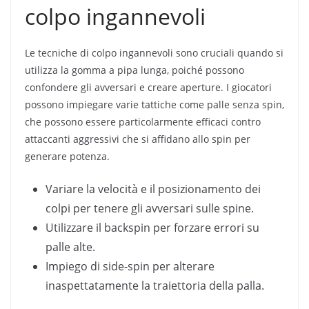
colpo ingannevoli
Le tecniche di colpo ingannevoli sono cruciali quando si
utilizza la gomma a pipa lunga, poiché possono
confondere gli avversari e creare aperture. I giocatori
possono impiegare varie tattiche come palle senza spin,
che possono essere particolarmente efficaci contro
attaccanti aggressivi che si affidano allo spin per
generare potenza.
Variare la velocità e il posizionamento dei
colpi per tenere gli avversari sulle spine.
Utilizzare il backspin per forzare errori su
palle alte.
Impiego di side-spin per alterare
inaspettatamente la traiettoria della palla.