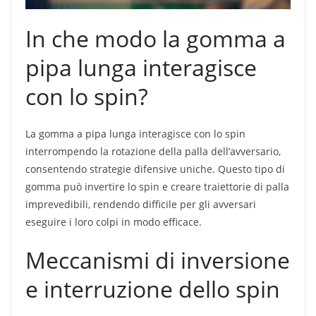
In che modo la gomma a
pipa lunga interagisce
con lo spin?
La gomma a pipa lunga interagisce con lo spin
interrompendo la rotazione della palla dell’avversario,
consentendo strategie difensive uniche. Questo tipo di
gomma può invertire lo spin e creare traiettorie di palla
imprevedibili, rendendo difficile per gli avversari
eseguire i loro colpi in modo efficace.
Meccanismi di inversione
e interruzione dello spin